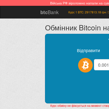
Війська РФ віроломно напали на су
btc
Bank
Курс 1 BTC:
2917813.18
грн /
Обмінник Bitcoin н
Відправити
Курс обміну не фіксується на момент ство