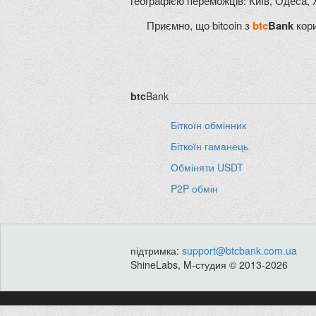
географією переможців: Київ, Одеса, 
Приємно, що bitcoin з
btc
Bank
кори
btc
Bank
Біткоїн обмінник
Біткоїн гаманець
Обміняти USDT
P2P обмін
підтримка:
support@btcbank.com.ua
ShineLabs, M-студия © 2013-2026