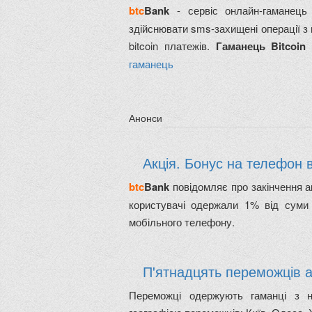
btc
Bank
- сервіс онлайн-гаманец
здійснювати sms-захищені операції з
bitcoin платежів.
Гаманець Bitcoin
і
гаманець
Анонси
Акція. Бонус на телефон в
btc
Bank
повідомляє про закінчення а
користувачі одержали 1% від суми 
мобільного телефону.
П'ятнадцять переможців а
Переможці одержують гаманці з н