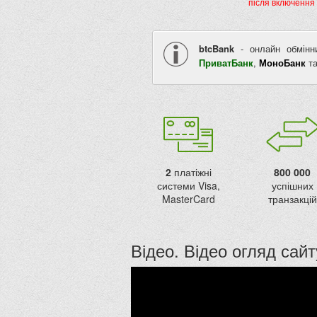
після включення 
btcBank
- онлайн обмінни
ПриватБанк
,
МоноБанк
та
2
платіжні
800 000
системи Visa,
успішних
MasterCard
транзакцій
Відео. Відео огляд сай