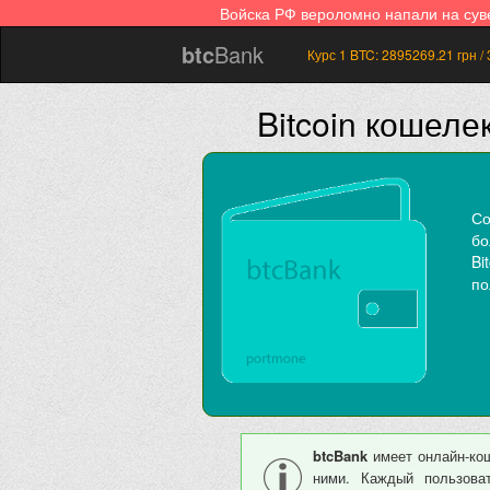
Войска РФ вероломно напали на су
btc
Bank
Курс 1 BTC:
2895269.21
грн /
Bitcoin кошеле
Со
бо
Bi
по
btcBank
имеет онлайн-к
ними. Каждый пользоват