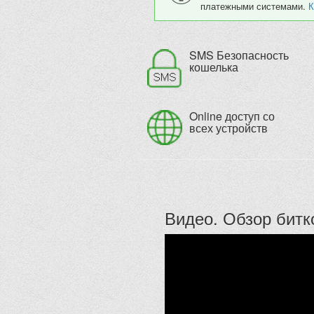
платежными системами.
К
SMS Безопасность
кошелька
Online доступ со
всех устройств
Видео. Обзор битк