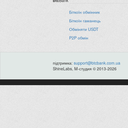
btc
Bank
Біткоїн обмінник
Біткоїн гаманець
Обміняти USDT
P2P обмін
підтримка:
support@btcbank.com.ua
ShineLabs, M-студия © 2013-2026