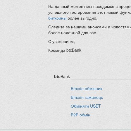
На данный момент мы находимся в проц
успешного тестирования этот новый функц
биткоины
более выгодно.
Следите за нашими анонсами и новостями,
более надежной для вас.
С уважением,
Команда btcBank
btc
Bank
Біткоїн обмінник
Біткоїн гаманець
Обміняти USDT
P2P обмін