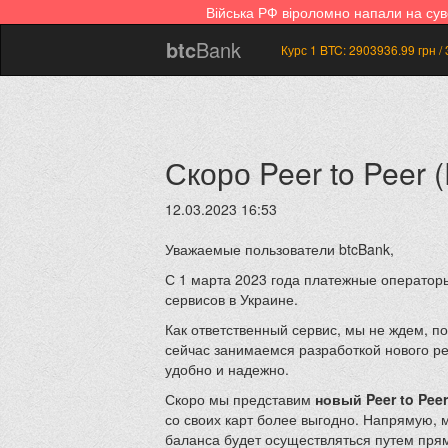
Війська РФ віроломно напали на су
btc
Bank
Курс 1 BTC:
2903936.99
грн /
Скоро Peer to Peer
12.03.2023 16:53
Уважаемые пользователи btcBank,
С 1 марта 2023 года платежные оператор
сервисов в Украине.
Как ответственный сервис, мы не ждем, 
сейчас занимаемся разработкой нового ре
удобно и надежно.
Скоро мы представим
новый Peer to Peer
со своих карт более выгодно. Напрямую, 
баланса будет осуществляться путем пря