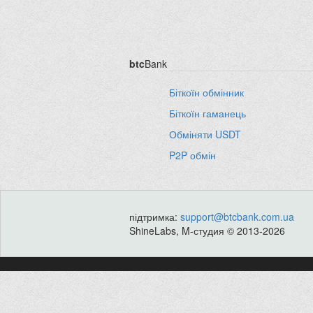
btc
Bank
Біткоїн обмінник
Біткоїн гаманець
Обміняти USDT
P2P обмін
підтримка:
support@btcbank.com.ua
ShineLabs, M-студия © 2013-2026