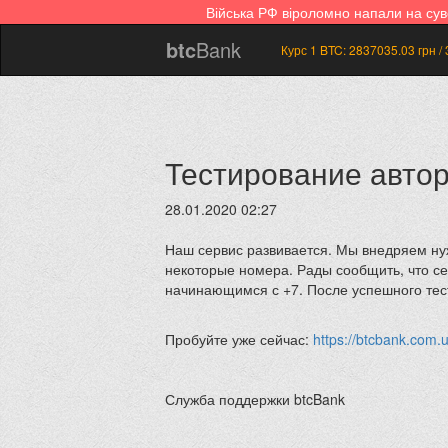
Війська РФ віроломно напали на су
btc
Bank
Курс 1 BTC:
2837035.03
грн /
Тестирование автор
28.01.2020 02:27
Наш сервис развивается. Мы внедряем н
некоторые номера. Рады сообщить, что се
начинающимся с +7. После успешного тес
Пробуйте уже сейчас:
https://btcbank.com.
Служба поддержки btcBank